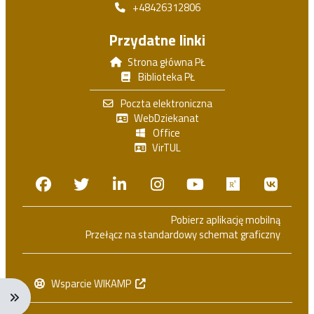
+48426312806
Przydatne linki
Strona główna PŁ
Biblioteka PŁ
Poczta elektroniczna
WebDziekanat
Office
VirTUL
Facebook
Twitter
Linkedin
Instagram
Youtube
Researchga
VK.c
Pobierz aplikację mobilną
Przełącz na standardowy schemat graficzny
Wsparcie WIKAMP
Rozwiń menu nawigacji: Ctrl + Alt + →