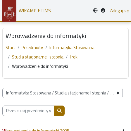
Przejdź do głównej zawartości
WIKAMP FTIMS
Zaloguj się
Wprowadzenie do informatyki
Start
Przedmioty
Informatyka Stosowana
Studia stacjonarne I stopnia
I rok
Wprowadzenie do informatyki
Kategorie przedmiotów
Przeszukaj przedmioty wg nazwy, opisu lub prowadzącego
Przeszukaj przedmioty wg nazwy, opis
Wprowadzenie do informatyki 2025