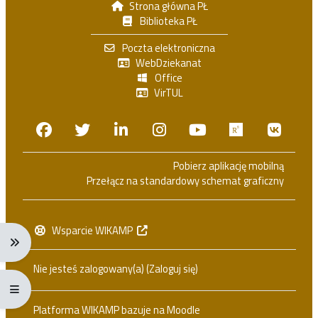
Strona główna PŁ
Biblioteka PŁ
Poczta elektroniczna
WebDziekanat
Office
VirTUL
Facebook
Twitter
Linkedin
Instagram
Youtube
Researchga
VK.c
Pobierz aplikację mobilną
Przełącz na standardowy schemat graficzny
Wsparcie WIKAMP
Rozwiń menu nawigacji: Ctrl + Alt + →
Nie jesteś zalogowany(a) (
Zaloguj się
)
Rozwiń menu pełnoekranowe: Ctrl + Alt + f
Platforma WIKAMP bazuje na
Moodle