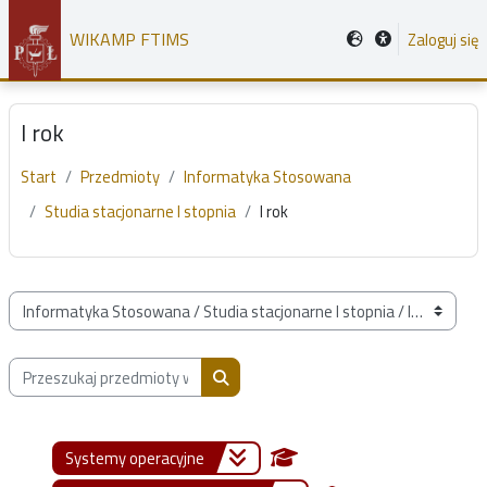
Przejdź do głównej zawartości
WIKAMP FTIMS
Zaloguj się
I rok
Start
Przedmioty
Informatyka Stosowana
Studia stacjonarne I stopnia
I rok
Kategorie przedmiotów
Przeszukaj przedmioty wg nazwy, opisu lub prowadzącego
Przeszukaj przedmioty wg nazwy, opis
Systemy operacyjne