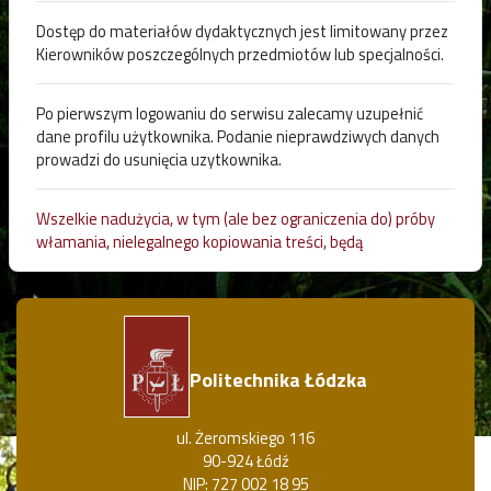
Dostęp do materiałów dydaktycznych jest limitowany przez
Kierowników poszczególnych przedmiotów lub specjalności.
Po pierwszym logowaniu do serwisu zalecamy uzupełnić
dane profilu użytkownika. Podanie nieprawdziwych danych
prowadzi do usunięcia uzytkownika.
Wszelkie nadużycia, w tym (ale bez ograniczenia do) próby
włamania, nielegalnego kopiowania treści, będą
rejestrowane i zgłaszane władzom Politechniki Łódzkiej.
Politechnika Łódzka
ul. Żeromskiego 116
90-924 Łódź
NIP: 727 002 18 95