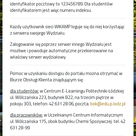
identyfikator pocztowy to 123456789. Dla studentów
identyfikatorem jest więc numeru indeksu.
Każdy użytkownik sieci WIKAMP loguje się do niej korzystając
z serwera swojego Wydziału.
Zalogowanie się poprzez serwer innego Wydziału jest
możliwe i powoduje automatyczne przekierowanie na
właściwy serwer wydziałowy.
Pomoc w uzyskaniu dostępu do portalu można otrzymać w
Biurze Obsługi Klienta znajdującym się:
dla studentów:
w Centrum E-Learningu Politechniki Łódzkiej
ul. Wólczańska 223, budynek B22, na trzecim piętrze w
pokoju 303, telefon: 42 631 28 06, poczta:
bok@edu.p.lodz.pl
dla pracowników:
w Uczelnianym Centrum Informatycznym
ul. Wólczańska 175, obok budynku Chemii Spożywczej: tel. 42
631 28-99