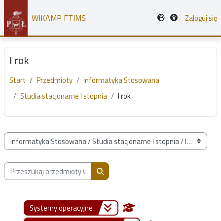
Przejdź do głównej zawartości
WIKAMP FTIMS
Zaloguj się
I rok
Start
Przedmioty
Informatyka Stosowana
Studia stacjonarne I stopnia
I rok
Kategorie przedmiotów
Przeszukaj przedmioty wg nazwy, opisu lub prowadzącego
Przeszukaj przedmioty wg nazwy, opis
Systemy operacyjne