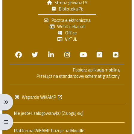
Strona główna PŁ
Biblioteka PŁ
Poczta elektroniczna
WebDziekanat
Office
VirTUL
Facebook
Twitter
Linkedin
Instagram
Youtube
Researchga
VK.c
Pobierz aplikację mobilną
Przełącz na standardowy schemat graficzny
Wsparcie WIKAMP
Rozwiń menu nawigacji: Ctrl + Alt + →
Nie jesteś zalogowany(a) (
Zaloguj się
)
Rozwiń menu pełnoekranowe: Ctrl + Alt + f
Platforma WIKAMP bazuje na
Moodle