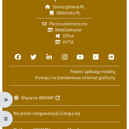
Strona główna PŁ
Biblioteka PŁ
Poczta elektroniczna
WebDziekanat
Office
VirTUL
Facebook
Twitter
Linkedin
Instagram
Youtube
Researchga
VK.c
Pobierz aplikację mobilną
Przełącz na standardowy schemat graficzny
Wsparcie WIKAMP
Rozwiń menu nawigacji: Ctrl + Alt + →
Nie jesteś zalogowany(a) (
Zaloguj się
)
Rozwiń menu pełnoekranowe: Ctrl + Alt + f