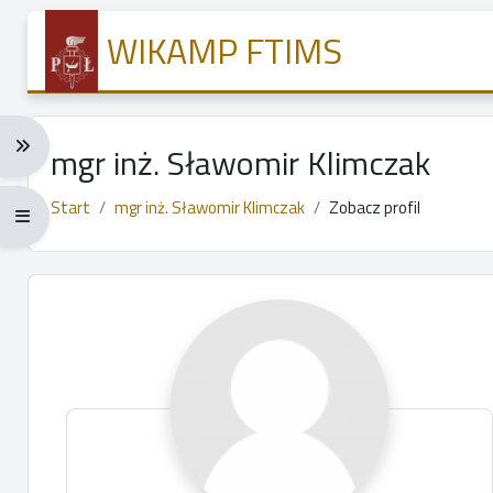
Przejdź do głównej zawartości
WIKAMP FTIMS
Rozwiń menu nawigacji: Ctrl + Alt + →
mgr inż. Sławomir Klimczak
Start
mgr inż. Sławomir Klimczak
Zobacz profil
Rozwiń menu pełnoekranowe: Ctrl + Alt + f
Główne bloki treści