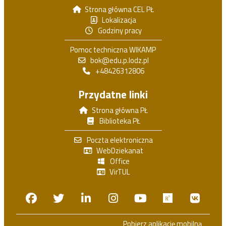
Strona główna CEL PŁ
Lokalizacja
Godziny pracy
Pomoc techniczna WIKAMP
bok@edu.p.lodz.pl
+48426312806
Przydatne linki
Strona główna PŁ
Biblioteka PŁ
Poczta elektroniczna
WebDziekanat
Office
VirTUL
Facebook
Twitter
Linkedin
Instagram
Youtube
Researchga
VK.c
Pobierz aplikację mobilną