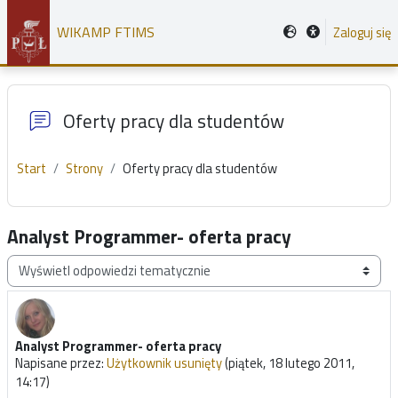
Przejdź do głównej zawartości
WIKAMP FTIMS
Zaloguj się
Oferty pracy dla studentów
Start
Strony
Oferty pracy dla studentów
Analyst Programmer- oferta pracy
Sposób wyświetlania
Analyst Programmer- oferta pracy
Liczba odpowiedzi: 0
Napisane przez:
Użytkownik usunięty
(
piątek, 18 lutego 2011,
14:17
)