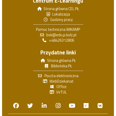
Centrum E-Learningu
Strona główna CEL PŁ
Lokalizacja
Godziny pracy
Pomoc techniczna WIKAMP
bok@edu.p.lodz.pl
+48426312806
Przydatne linki
Strona główna PŁ
Biblioteka PŁ
Poczta elektroniczna
WebDziekanat
Office
VirTUL
Facebook
Twitter
Linkedin
Instagram
Youtube
Researchga
VK.c