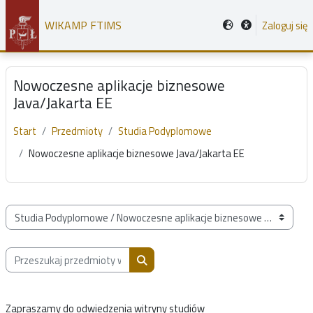
Przejdź do głównej zawartości
WIKAMP FTIMS
Zaloguj się
Nowoczesne aplikacje biznesowe
Java/Jakarta EE
Start
Przedmioty
Studia Podyplomowe
Nowoczesne aplikacje biznesowe Java/Jakarta EE
Kategorie przedmiotów
Przeszukaj przedmioty wg nazwy, opisu lub prowadzącego
Przeszukaj przedmioty wg nazwy, opis
Zapraszamy do odwiedzenia witryny studiów