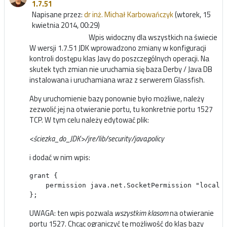
1.7.51
Napisane przez:
dr inż. Michał Karbowańczyk
(wtorek, 15
kwietnia 2014, 00:29)
Wpis widoczny dla wszystkich na świecie
W wersji 1.7.51 JDK wprowadzono zmiany w konfiguracji
kontroli dostępu klas Javy do poszczególnych operacji. Na
skutek tych zmian nie uruchamia się baza Derby / Java DB
instalowana i uruchamiana wraz z serwerem Glassfish.
Aby uruchomienie bazy ponownie było możliwe, należy
zezwolić jej na otwieranie portu, tu konkretnie portu 1527
TCP. W tym celu należy edytować plik:
<ściezka_do_JDK>/jre/lib/security/java.policy
i dodać w nim wpis:
grant {

    permission java.net.SocketPermission "localho
};
UWAGA: ten wpis pozwala
wszystkim klasom
na otwieranie
portu 1527. Chcąc ograniczyć tę możliwość do klas bazy