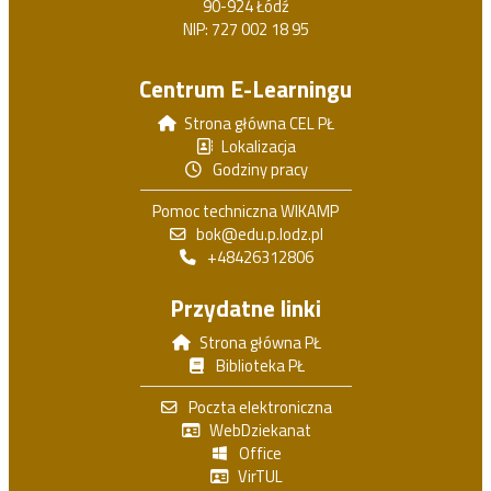
90-924 Łódź
NIP: 727 002 18 95
Centrum E-Learningu
Strona główna CEL PŁ
Lokalizacja
Godziny pracy
Pomoc techniczna WIKAMP
bok@edu.p.lodz.pl
+48426312806
Przydatne linki
Strona główna PŁ
Biblioteka PŁ
Poczta elektroniczna
WebDziekanat
Office
VirTUL