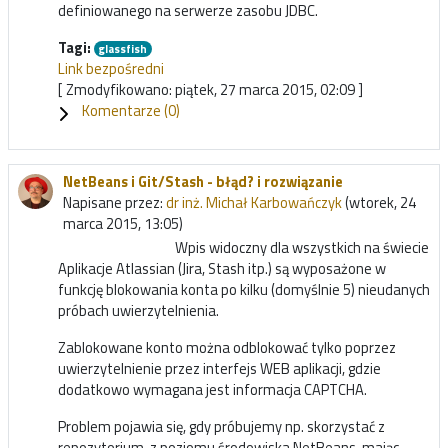
definiowanego na serwerze zasobu JDBC.
Tagi:
glassfish
Link bezpośredni
[ Zmodyfikowano: piątek, 27 marca 2015, 02:09 ]
Komentarze (
0
)
NetBeans i Git/Stash - błąd? i rozwiązanie
Napisane przez:
dr inż. Michał Karbowańczyk
(wtorek, 24
marca 2015, 13:05)
Wpis widoczny dla wszystkich na świecie
Aplikacje Atlassian (Jira, Stash itp.) są wyposażone w
funkcję blokowania konta po kilku (domyślnie 5) nieudanych
próbach uwierzytelnienia.
Zablokowane konto można odblokować tylko poprzez
uwierzytelnienie przez interfejs WEB aplikacji, gdzie
dodatkowo wymagana jest informacja CAPTCHA.
Problem pojawia się, gdy próbujemy np. skorzystać z
repozytorium, z poziomu środowiska NetBeans, mając