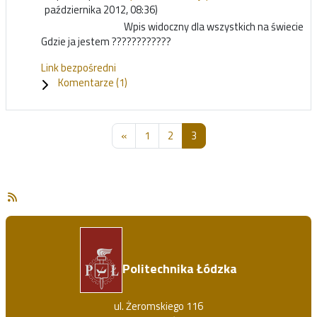
października 2012, 08:36)
Wpis widoczny dla wszystkich na świecie
Gdzie ja jestem ????????????
Link bezpośredni
Komentarze (
1
)
Poprzednia strona
Strona 1
Strona 2
Strona 3
«
1
2
3
Politechnika Łódzka
ul. Żeromskiego 116