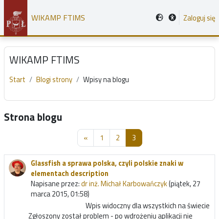
Przejdź do głównej zawartości
WIKAMP FTIMS
Zaloguj się
WIKAMP FTIMS
Start
Blogi strony
Wpisy na blogu
Strona blogu
Poprzednia strona
Strona 1
Strona 2
Strona 3
«
1
2
3
Glassfish a sprawa polska, czyli polskie znaki w
elementach description
Napisane przez:
dr inż. Michał Karbowańczyk
(piątek, 27
marca 2015, 01:58)
Wpis widoczny dla wszystkich na świecie
Zgłoszony został problem - po wdrożeniu aplikacji nie