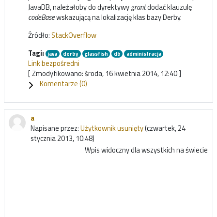
JavaDB, należałoby do dyrektywy
grant
dodać klauzulę
codeBase
wskazującą na lokalizację klas bazy Derby.
Źródło:
StackOverflow
Tagi:
java
derby
glassfish
db
administracja
Link bezpośredni
[ Zmodyfikowano: środa, 16 kwietnia 2014, 12:40 ]
Komentarze (
0
)
a
Napisane przez:
Użytkownik usunięty
(czwartek, 24
stycznia 2013, 10:48)
Wpis widoczny dla wszystkich na świecie