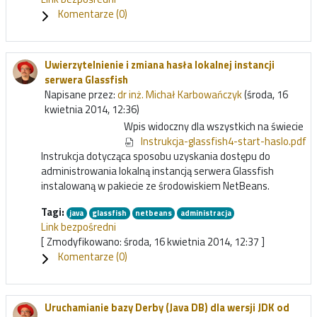
Komentarze (
0
)
Uwierzytelnienie i zmiana hasła lokalnej instancji
serwera Glassfish
Napisane przez:
dr inż. Michał Karbowańczyk
(środa, 16
kwietnia 2014, 12:36)
Wpis widoczny dla wszystkich na świecie
Instrukcja-glassfish4-start-haslo.pdf
Instrukcja dotycząca sposobu uzyskania dostępu do
administrowania lokalną instancją serwera Glassfish
instalowaną w pakiecie ze środowiskiem NetBeans.
Tagi:
java
glassfish
netbeans
administracja
Link bezpośredni
[ Zmodyfikowano: środa, 16 kwietnia 2014, 12:37 ]
Komentarze (
0
)
Uruchamianie bazy Derby (Java DB) dla wersji JDK od