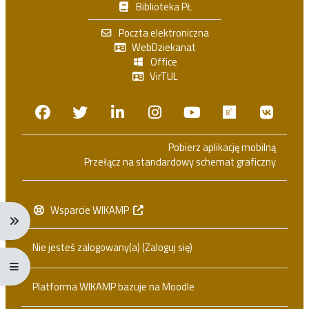
Biblioteka PŁ
Poczta elektroniczna
WebDziekanat
Office
VirTUL
Facebook
Twitter
Linkedin
Instagram
Youtube
Researchga
VK.c
Pobierz aplikację mobilną
Przełącz na standardowy schemat graficzny
Wsparcie WIKAMP
Rozwiń menu nawigacji: Ctrl + Alt + →
Nie jesteś zalogowany(a) (
Zaloguj się
)
Rozwiń menu pełnoekranowe: Ctrl + Alt + f
Platforma WIKAMP bazuje na
Moodle