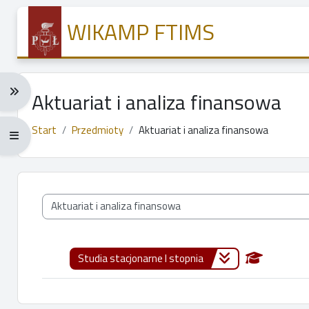
Przejdź do głównej zawartości
WIKAMP FTIMS
Rozwiń menu nawigacji: Ctrl + Alt + →
Aktuariat i analiza finansowa
Start
Przedmioty
Aktuariat i analiza finansowa
Rozwiń menu pełnoekranowe: Ctrl + Alt + f
Kategorie przedmiotów
Studia stacjonarne I stopnia