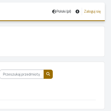
Polski ‎(pl)‎
Zaloguj się
Przeszukaj przedmioty wg nazwy, opisu lub prowadzącego
Przeszukaj przedmioty wg nazwy, opis